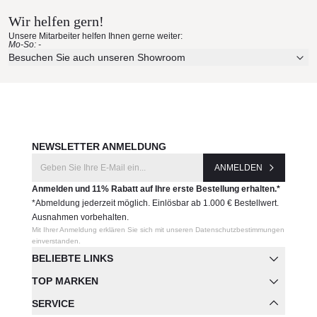
Hersteller:
Wir helfen gern!
Alexander Rose
Erleben Sie unsere Stoffe und Materialien ganz in Ruhe in
Unsere Mitarbeiter helfen Ihnen gerne weiter:
Ihren eigenen vier Wänden.
Mo-So: -
Aktuelle Originalstoffe des Herstellers
Besuchen Sie auch unseren Showroom
Farbe, Struktur und Haptik authentisch erleben
Persönliche Beratung bei Ihrer Konfiguration
JETZT MUSTER BESTELLEN
NEWSLETTER ANMELDUNG
ANMELDEN
Anmelden und 11% Rabatt auf Ihre erste Bestellung erhalten.*
*Abmeldung jederzeit möglich. Einlösbar ab 1.000 € Bestellwert.
Ausnahmen vorbehalten.
Mit Ihrer Anmeldung erklären Sie sich mit unseren Datenschutzbestimmungen
einverstanden.
BELIEBTE LINKS
TOP MARKEN
SERVICE