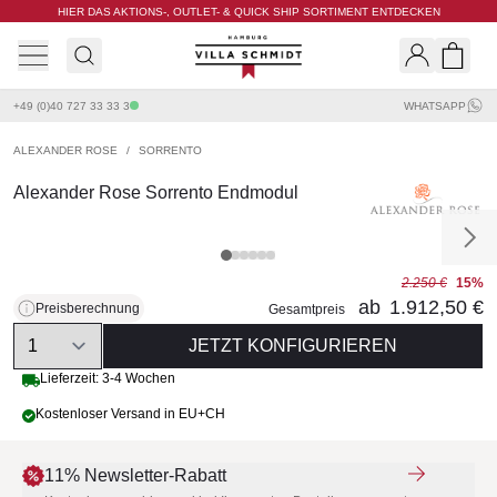
HIER DAS AKTIONS-, OUTLET- & QUICK SHIP SORTIMENT ENTDECKEN
Villa Schmidt
Search
Shopp
+49 (0)40 727 33 33 3
WHATSAPP
ALEXANDER ROSE
/
SORRENTO
Alexander Rose Sorrento Endmodul
2.250 €
15%
ab
1.912,50 €
Preisberechnung
Gesamtpreis
Quantity
JETZT KONFIGURIEREN
Lieferzeit: 3-4 Wochen
Kostenloser Versand in EU+CH
11% Newsletter-Rabatt