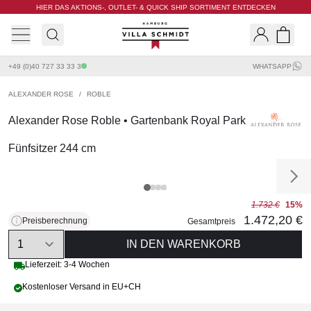
HIER DAS AKTIONS-, OUTLET- & QUICK SHIP SORTIMENT ENTDECKEN
Villa Schmidt
Search
Shopp
+49 (0)40 727 33 33 3
WHATSAPP
ALEXANDER ROSE
/
ROBLE
Alexander Rose Roble • Gartenbank Royal Park
Fünfsitzer 244 cm
1.732 €
15%
1.472,20 €
Preisberechnung
Gesamtpreis
Quantity
IN DEN WARENKORB
Lieferzeit: 3-4 Wochen
Kostenloser Versand in EU+CH