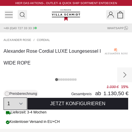
HIER DAS AKTIONS-, OUTLET- & QUICK SHIP SORTIMENT ENTDECKEN
Villa Schmidt
Search
Shopp
+49 (0)40 727 33 33 3
WHATSAPP
ALEXANDER ROSE
/
CORDIAL
Alexander Rose Cordial LUXE Loungesessel I
WIDE ROPE
1.330 €
15%
ab
1.130,50 €
Preisberechnung
Gesamtpreis
Quantity
JETZT KONFIGURIEREN
Lieferzeit: 3-4 Wochen
Kostenloser Versand in EU+CH