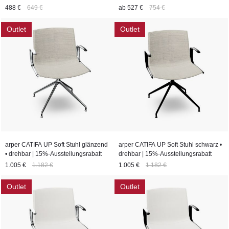
488 €
649 €
ab
527 €
754 €
Outlet
Outlet
arper CATIFA UP Soft Stuhl glänzend
arper CATIFA UP Soft Stuhl schwarz •
• drehbar | 15%-Ausstellungsrabatt
drehbar | 15%-Ausstellungsrabatt
1.005 €
1.182 €
1.005 €
1.182 €
Outlet
Outlet