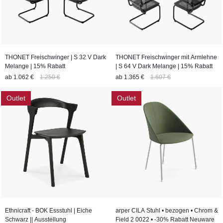
THONET Freischwinger | S 32 V Dark
THONET Freischwinger mit Armlehne
Melange | 15% Rabatt
| S 64 V Dark Melange | 15% Rabatt
ab
1.062 €
1.250 €
ab
1.365 €
1.607 €
Outlet
Outlet
Ethnicraft - BOK Essstuhl | Eiche
arper CILA Stuhl • bezogen • Chrom &
Schwarz || Ausstellung
Field 2 0022 • -30% Rabatt Neuware