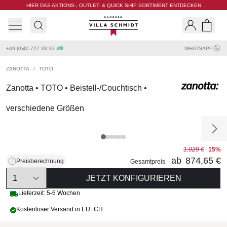
HIER DAS AKTIONS-, OUTLET- & QUICK SHIP SORTIMENT ENTDECKEN
Villa Schmidt
Search
Shopp
+49 (0)40 727 33 33 3
WHATSAPP
ZANOTTA
/
TOTO
Zanotta • TOTO • Beistell-/Couchtisch •
verschiedene Größen
1.029 €
15%
ab
874,65 €
Preisberechnung
Gesamtpreis
Quantity
JETZT KONFIGURIEREN
Lieferzeit: 5-6 Wochen
Kostenloser Versand in EU+CH