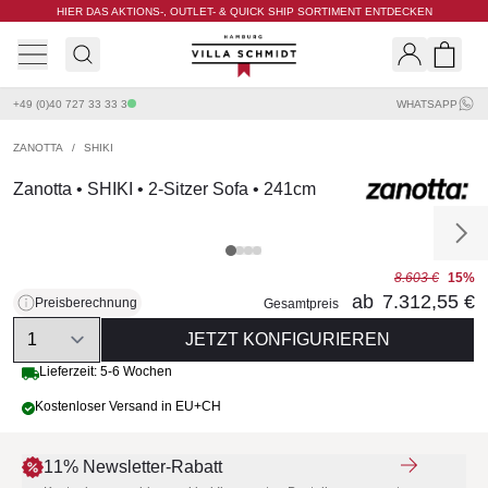
HIER DAS AKTIONS-, OUTLET- & QUICK SHIP SORTIMENT ENTDECKEN
Villa Schmidt
Search
Shopp
+49 (0)40 727 33 33 3
WHATSAPP
ZANOTTA
/
SHIKI
Zanotta • SHIKI • 2-Sitzer Sofa • 241cm
8.603 €
15%
ab
7.312,55 €
Preisberechnung
Gesamtpreis
Quantity
JETZT KONFIGURIEREN
Lieferzeit: 5-6 Wochen
Kostenloser Versand in EU+CH
11% Newsletter-Rabatt