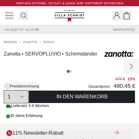
HIER DAS AKTIONS-, OUTLET- & QUICK SHIP SORTIMENT ENTDECKEN
Villa Schmidt
Search
Shopp
+49 (0)40 727 33 33 3
WHATSAPP
MARKEN
/
ZANOTTA
/
SERVO
Zanotta • SERVOPLUVIO • Schirmständer
577 €
15%
490,45 €
Preisberechnung
Gesamtpreis
Quantity
IN DEN WARENKORB
Lieferzeit: 5-6 Wochen
30 Jahre Erfahrung
11% Newsletter-Rabatt