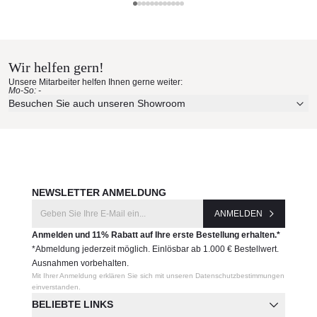
Illustrationszwecken dienen und von dem
zanotta Materialmuster nach
tatsächlichen Endprodukt abweichen können.
Hause bestellen
Produktnummer:
Wir helfen gern!
Erleben Sie unsere Stoffe und Materialien ganz in Ruhe in
380SERVOPLUVIO
Unsere Mitarbeiter helfen Ihnen gerne weiter:
Ihren eigenen vier Wänden.
Mo-So: -
Aktuelle Originalstoffe des Herstellers
Besuchen Sie auch unseren Showroom
Hersteller:
Farbe, Struktur und Haptik authentisch erleben
zanotta
Persönliche Beratung bei Ihrer Konfiguration
JETZT MUSTER BESTELLEN
NEWSLETTER ANMELDUNG
ANMELDEN
Anmelden und 11% Rabatt auf Ihre erste Bestellung erhalten.*
*Abmeldung jederzeit möglich. Einlösbar ab 1.000 € Bestellwert.
Ausnahmen vorbehalten.
Mit Ihrer Anmeldung erklären Sie sich mit unseren Datenschutzbestimmungen
einverstanden.
BELIEBTE LINKS