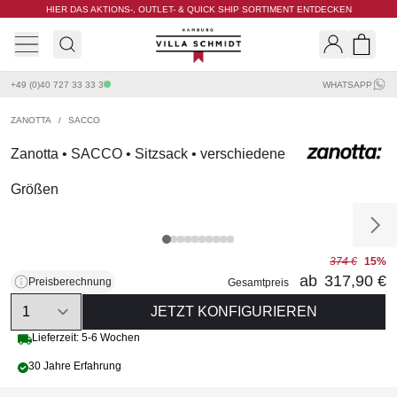
HIER DAS AKTIONS-, OUTLET- & QUICK SHIP SORTIMENT ENTDECKEN
Villa Schmidt
Search
Shopp
+49 (0)40 727 33 33 3
WHATSAPP
ZANOTTA
/
SACCO
Zanotta • SACCO • Sitzsack • verschiedene
Größen
374 €
15%
ab
317,90 €
Preisberechnung
Gesamtpreis
Quantity
JETZT KONFIGURIEREN
Lieferzeit: 5-6 Wochen
30 Jahre Erfahrung