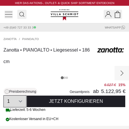
HIER DAS AKTIONS-, OUTLET- & QUICK SHIP SORTIMENT ENTDECKEN
Villa Schmidt
Search
Shopp
+49 (0)40 727 33 33 3
WHATSAPP
ZANOTTA
/
PIANOALTO
Zanotta • PIANOALTO • Liegesessel • 186
cm
6.027 €
15%
ab
5.122,95 €
Preisberechnung
Gesamtpreis
Quantity
JETZT KONFIGURIEREN
Lieferzeit: 5-6 Wochen
Kostenloser Versand in EU+CH