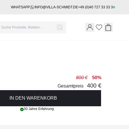
WHATSAPP
INFO@VILLA-SCHMIDT.DE
+49 (0)40 727 33 33 3
Wishlist
Shopping 
800 €
50%
400 €
Gesamtpreis
IN DEN WARENKORB
30 Jahre Erfahrung