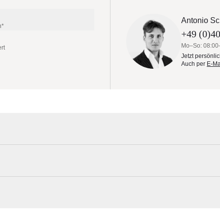
Antonio Sc
n*
+49 (0)40
Mo–So: 08:00
rt
Jetzt persönli
Auch per
E-Ma
arken Gebrauchsspuren!
r Loungetisch
YACHTLINE Materialmuster nach Hause
 oder Irokoholz 86 cm
Erleben Sie unsere Stoffe und Materialien ganz in Ruhe in Ihren eigen