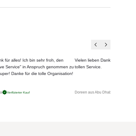
, wo
Sofa,
2007
net.
edes
k für alles! Ich bin sehr froh, den
Vielen lieben Dank für das net
ove Service" in Anspruch genommen zu
tollen Service.
uper! Danke für die tolle Organisation!
ga
Doreen aus Abu Dhabi
Verifizierter Kauf
Verifizierter 