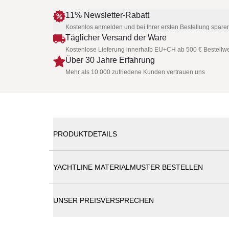
11% Newsletter-Rabatt
Kostenlos anmelden und bei Ihrer ersten Bestellung spare
Täglicher Versand der Ware
Kostenlose Lieferung innerhalb EU+CH ab 500 € Bestellwe
Über 30 Jahre Erfahrung
Mehr als 10.000 zufriedene Kunden vertrauen uns
PRODUKTDETAILS
Es handelt sich um einen Outletartikel mit st
YACHTLINE MATERIALMUSTER BESTELLEN
YACHTLINE REEF • Kaffeetisch 86 cm • Outdoo
UNSER PREISVERSPRECHEN
YACHTLINE REEF • Loungetisch aus Teak-