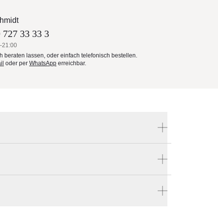
hmidt
 727 33 33 3
–21:00
ch beraten lassen, oder einfach telefonisch bestellen.
il
oder per
WhatsApp
erreichbar.
Produktnummer:
RF1214-outlet
 bestellen
Hersteller:
en vier Wänden.
YACHTLINE