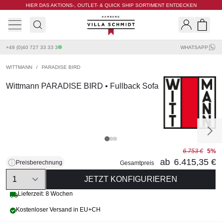
HIER DAS AKTIONS-, OUTLET- & QUICK SHIP SORTIMENT ENTDECKEN
Villa Schmidt
Search
Shopp
+49 (0)40 727 33 33 3
WHATSAPP
WITTMANN
/
PARADISE BIRD
Wittmann PARADISE BIRD • Fullback Sofa
6.753 €
5%
ab
6.415,35 €
Preisberechnung
Gesamtpreis
Quantity
JETZT KONFIGURIEREN
Lieferzeit: 8 Wochen
Kostenloser Versand in EU+CH