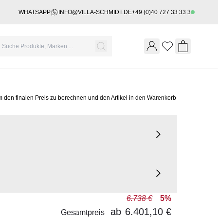
WHATSAPP
INFO@VILLA-SCHMIDT.DE
+49 (0)40 727 33 33 3
Wishlist
Shopping 
m den finalen Preis zu berechnen und den Artikel in den Warenkorb
6.738 €
5%
ab
6.401,10 €
Gesamtpreis