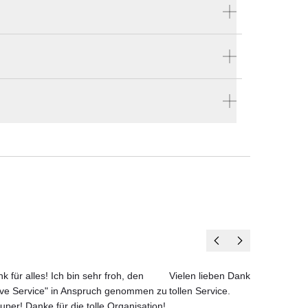
Produktnummer:
W-26218
Hersteller:
Wittmann
stellen
fort:
ür
en vier Wänden.
k für alles! Ich bin sehr froh, den
Vielen lieben Dank für das net
ove Service" in Anspruch genommen zu
tollen Service.
uper! Danke für die tolle Organisation!