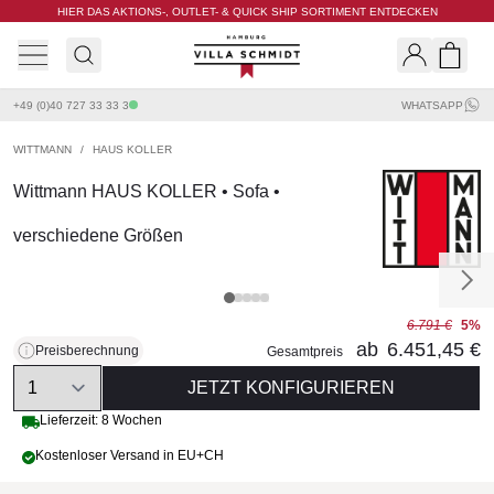
HIER DAS AKTIONS-, OUTLET- & QUICK SHIP SORTIMENT ENTDECKEN
Villa Schmidt
Search
Shopp
+49 (0)40 727 33 33 3
WHATSAPP
WITTMANN
/
HAUS KOLLER
Wittmann HAUS KOLLER • Sofa •
verschiedene Größen
6.791 €
5%
ab
6.451,45 €
Preisberechnung
Gesamtpreis
Quantity
JETZT KONFIGURIEREN
Lieferzeit: 8 Wochen
Kostenloser Versand in EU+CH