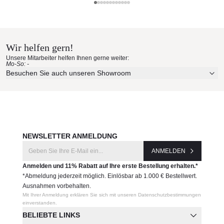
Maße (B x T x H):
Weishäupl Materialmuster nach
160 x 43 x 45 cm
Hause bestellen
200 x 43 x 45 cm
Sitzhöhe: 45 cm
Wir helfen gern!
Erleben Sie unsere Stoffe und Materialien ganz in Ruhe in
Gewicht: 19 / 21 kg
Unsere Mitarbeiter helfen Ihnen gerne weiter:
Ihren eigenen vier Wänden.
Mo-So: -
Produktnummer:
Aktuelle Originalstoffe des Herstellers
Besuchen Sie auch unseren Showroom
FL-Bank-160
Farbe, Struktur und Haptik authentisch erleben
Persönliche Beratung bei Ihrer Konfiguration
Hersteller:
JETZT MUSTER BESTELLEN
Weishäupl
NEWSLETTER ANMELDUNG
ANMELDEN
Anmelden und 11% Rabatt auf Ihre erste Bestellung erhalten.*
*Abmeldung jederzeit möglich. Einlösbar ab 1.000 € Bestellwert.
Ausnahmen vorbehalten.
Mit Ihrer Anmeldung erklären Sie sich mit unseren Datenschutzbestimmungen
einverstanden.
BELIEBTE LINKS