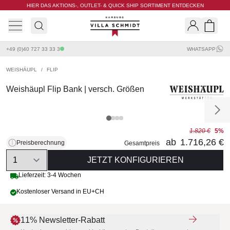
HIER DAS AKTIONS-, OUTLET- & QUICK SHIP SORTIMENT ENTDECKEN
Villa Schmidt
Search
Shopp
+49 (0)40 727 33 33 3
WHATSAPP
WEISHÄUPL
/
FLIP
Weishäupl Flip Bank | versch. Größen
1.820 €
5%
ab
1.716,26 €
Preisberechnung
Gesamtpreis
Quantity
JETZT KONFIGURIEREN
Lieferzeit: 3-4 Wochen
Kostenloser Versand in EU+CH
11% Newsletter-Rabatt