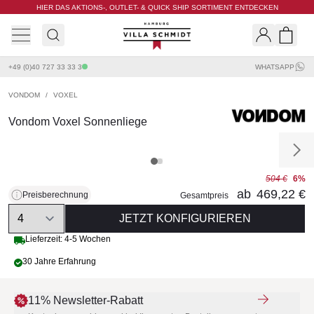
HIER DAS AKTIONS-, OUTLET- & QUICK SHIP SORTIMENT ENTDECKEN
Villa Schmidt
Search
Shopp
+49 (0)40 727 33 33 3
WHATSAPP
VONDOM
/
VOXEL
Vondom Voxel Sonnenliege
504 €
6%
ab
469,22 €
Preisberechnung
Gesamtpreis
Quantity
JETZT KONFIGURIEREN
Lieferzeit: 4-5 Wochen
30 Jahre Erfahrung
11% Newsletter-Rabatt