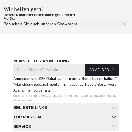
Wir helfen gern!
Erleben Sie unsere Stoffe und Materialien ganz in Ruhe in
Produktnummer:
Unsere Mitarbeiter helfen Ihnen gerne weiter:
Ihren eigenen vier Wänden.
Mo-So: -
51035
Aktuelle Originalstoffe des Herstellers
Besuchen Sie auch unseren Showroom
Farbe, Struktur und Haptik authentisch erleben
Hersteller:
Persönliche Beratung bei Ihrer Konfiguration
Vondom
JETZT MUSTER BESTELLEN
NEWSLETTER ANMELDUNG
ANMELDEN
Anmelden und 11% Rabatt auf Ihre erste Bestellung erhalten.*
*Abmeldung jederzeit möglich. Einlösbar ab 1.000 € Bestellwert.
Ausnahmen vorbehalten.
Mit Ihrer Anmeldung erklären Sie sich mit unseren Datenschutzbestimmungen
einverstanden.
BELIEBTE LINKS
TOP MARKEN
SERVICE