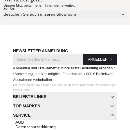
Erleben Sie unsere Stoffe und Materialien ganz in Ruhe in
Unsere Mitarbeiter helfen Ihnen gerne weiter:
Ihren eigenen vier Wänden.
Mo-So: -
Aktuelle Originalstoffe des Herstellers
Besuchen Sie auch unseren Showroom
Hersteller:
Farbe, Struktur und Haptik authentisch erleben
Vondom
Persönliche Beratung bei Ihrer Konfiguration
JETZT MUSTER BESTELLEN
NEWSLETTER ANMELDUNG
ANMELDEN
Anmelden und 11% Rabatt auf Ihre erste Bestellung erhalten.*
*Abmeldung jederzeit möglich. Einlösbar ab 1.000 € Bestellwert.
Ausnahmen vorbehalten.
Mit Ihrer Anmeldung erklären Sie sich mit unseren Datenschutzbestimmungen
einverstanden.
BELIEBTE LINKS
TOP MARKEN
SERVICE
AGB
Datenschutzerklärung