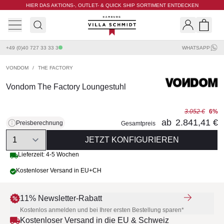
HIER DAS AKTIONS-, OUTLET- & QUICK SHIP SORTIMENT ENTDECKEN
Villa Schmidt
Search
Shopp
+49 (0)40 727 33 33 3
WHATSAPP
VONDOM
/
THE FACTORY
Vondom The Factory Loungestuhl
3.052 €
6%
ab
2.841,41 €
Preisberechnung
Gesamtpreis
Quantity
JETZT KONFIGURIEREN
Lieferzeit: 4-5 Wochen
Kostenloser Versand in EU+CH
11% Newsletter-Rabatt
Kostenlos anmelden und bei Ihrer ersten Bestellung sparen*
Kostenloser Versand in die EU & Schweiz