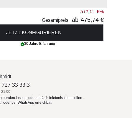
511 €
6%
ab
475,74 €
Gesamtpreis
JETZT KONFIGURIEREN
30 Jahre Erfahrung
hmidt
 727 33 33 3
–21:00
ch beraten lassen, oder einfach telefonisch bestellen.
il
oder per
WhatsApp
erreichbar.