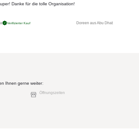
uper! Danke für die tolle Organisation!
ga
Doreen aus Abu Dhabi
Verifizierter Kauf
Verifizierter 
elb)
en Ihnen gerne weiter:
elb)
Öffnungszeiten