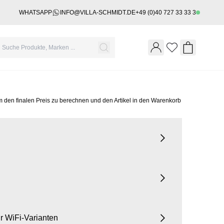
WHATSAPP
INFO@VILLA-SCHMIDT.DE
+49 (0)40 727 33 33 3
Wishlist
Shopping 
m den finalen Preis zu berechnen und den Artikel in den Warenkorb
für WiFi-Varianten