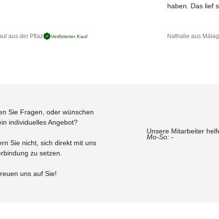
JETZT MUSTER BESTELLEN
haben. Das lief s
t.
ul aus der Pflaz
Nathalie aus Mála
Verifizierter Kauf
dunkelblau, hellblau, dunkelgrün, hellgrün, lila, flieder, rot, orange, g
 / Reichweite: 10-15 m
t.
n Sie Fragen, oder wünschen
ein individuelles Angebot?
Unsere Mitarbeiter helf
Mo-So: -
dunkelblau, hellblau, dunkelgrün, hellgrün, lila, flieder, rot, orange, g
rn Sie nicht, sich direkt mit uns
 / Reichweite: 10-15 m
erbindung zu setzen.
freuen uns auf Sie!
Stunden, Betriebsdauer 5-6 Stunden, 500 Ladezyklen)
 Autonomie/ Ladezeit 4 Stunden