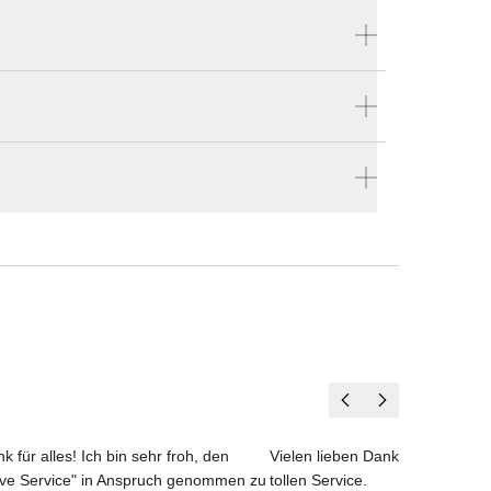
Produktnummer:
54432AR
ellen
Hersteller:
en vier Wänden.
Vondom
k für alles! Ich bin sehr froh, den
Vielen lieben Dank für das net
ove Service" in Anspruch genommen zu
tollen Service.