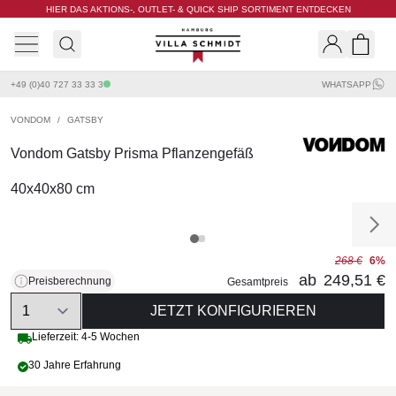
HIER DAS AKTIONS-, OUTLET- & QUICK SHIP SORTIMENT ENTDECKEN
Villa Schmidt
Search
Shopp
+49 (0)40 727 33 33 3
WHATSAPP
VONDOM
/
GATSBY
Vondom Gatsby Prisma Pflanzengefäß
40x40x80 cm
268 €
6%
ab
249,51 €
Preisberechnung
Gesamtpreis
Quantity
JETZT KONFIGURIEREN
Lieferzeit: 4-5 Wochen
30 Jahre Erfahrung