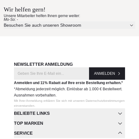
Hersteller:
Wir helfen gern!
Erleben Sie unsere Stoffe und Materialien ganz in Ruhe in
Vondom
Unsere Mitarbeiter helfen Ihnen gerne weiter:
Ihren eigenen vier Wänden.
Mo-So: -
Aktuelle Originalstoffe des Herstellers
Besuchen Sie auch unseren Showroom
Farbe, Struktur und Haptik authentisch erleben
Persönliche Beratung bei Ihrer Konfiguration
JETZT MUSTER BESTELLEN
NEWSLETTER ANMELDUNG
ANMELDEN
Anmelden und 11% Rabatt auf Ihre erste Bestellung erhalten.*
*Abmeldung jederzeit möglich. Einlösbar ab 1.000 € Bestellwert.
Ausnahmen vorbehalten.
Mit Ihrer Anmeldung erklären Sie sich mit unseren Datenschutzbestimmungen
einverstanden.
BELIEBTE LINKS
TOP MARKEN
SERVICE