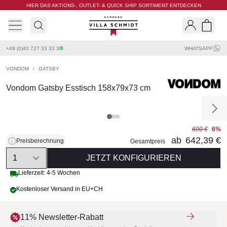
HIER DAS AKTIONS-, OUTLET- & QUICK SHIP SORTIMENT ENTDECKEN
Villa Schmidt
Search
Shopp
+49 (0)40 727 33 33 3
WHATSAPP
VONDOM
/
GATSBY
Vondom Gatsby Esstisch 158x79x73 cm
690 €
6%
ab
642,39 €
Preisberechnung
Gesamtpreis
Quantity
JETZT KONFIGURIEREN
Lieferzeit: 4-5 Wochen
Kostenloser Versand in EU+CH
11% Newsletter-Rabatt