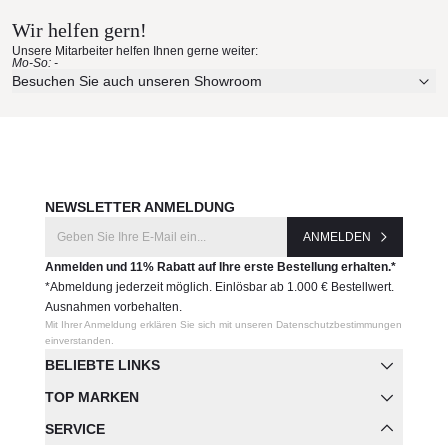
Geeignet für den Innen- und Außenbereich
Wir helfen gern!
In verschiedenen Ausführungen erhältlich (basic,
Erleben Sie unsere Stoffe und Materialien ganz in Ruhe in
Unsere Mitarbeiter helfen Ihnen gerne weiter:
lackiert, two-tone lackiert)
Ihren eigenen vier Wänden.
Mo-So: -
Gewicht: 19 kg
Aktuelle Originalstoffe des Herstellers
Besuchen Sie auch unseren Showroom
Zweifarbige Option ist nur bei der lackierten
Farbe, Struktur und Haptik authentisch erleben
Variante möglich, nicht bei den Basic Farben
Persönliche Beratung bei Ihrer Konfiguration
Maße (L x B × H):
90x94x45 cm
JETZT MUSTER BESTELLEN
Produktnummer:
NEWSLETTER ANMELDUNG
52002
ANMELDEN
Anmelden und 11% Rabatt auf Ihre erste Bestellung erhalten.*
Hersteller:
*Abmeldung jederzeit möglich. Einlösbar ab 1.000 € Bestellwert.
Vondom
Ausnahmen vorbehalten.
Mit Ihrer Anmeldung erklären Sie sich mit unseren Datenschutzbestimmungen
einverstanden.
BELIEBTE LINKS
TOP MARKEN
SERVICE