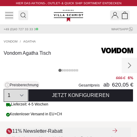
HIER DAS AKTIONS-, OUTLET- & QUICK SHIP SORTIMENT ENTDECKEN
Villa Schmidt
Search
Shopp
+49 (0)40 727 33 33 3
WHATSAPP
VONDOM
/
AGATHA
Vondom Agatha Tisch
666 €
6%
ab
620,05 €
Preisberechnung
Gesamtpreis
Quantity
JETZT KONFIGURIEREN
Lieferzeit: 4-5 Wochen
Kostenloser Versand in EU+CH
11% Newsletter-Rabatt