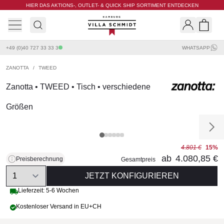
HIER DAS AKTIONS-, OUTLET- & QUICK SHIP SORTIMENT ENTDECKEN
Villa Schmidt
Search
Shopp
+49 (0)40 727 33 33 3
WHATSAPP
ZANOTTA
/
TWEED
Zanotta • TWEED • Tisch • verschiedene
Größen
4.801 €
15%
ab
4.080,85 €
Preisberechnung
Gesamtpreis
Quantity
JETZT KONFIGURIEREN
Lieferzeit: 5-6 Wochen
Kostenloser Versand in EU+CH