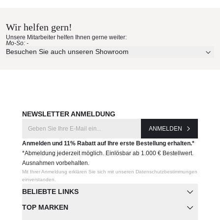
Hause bestellen
Hersteller:
Wir helfen gern!
Tom Dixon
Erleben Sie unsere Stoffe und Materialien ganz in Ruhe in
Unsere Mitarbeiter helfen Ihnen gerne weiter:
Ihren eigenen vier Wänden.
Mo-So: -
Aktuelle Originalstoffe des Herstellers
Besuchen Sie auch unseren Showroom
Farbe, Struktur und Haptik authentisch erleben
Persönliche Beratung bei Ihrer Konfiguration
JETZT MUSTER BESTELLEN
NEWSLETTER ANMELDUNG
ANMELDEN
Anmelden und 11% Rabatt auf Ihre erste Bestellung erhalten.*
*Abmeldung jederzeit möglich. Einlösbar ab 1.000 € Bestellwert.
Ausnahmen vorbehalten.
Mit Ihrer Anmeldung erklären Sie sich mit unseren Datenschutzbestimmungen
einverstanden.
BELIEBTE LINKS
TOP MARKEN