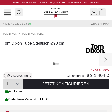
HIER DAS AKTIONS-, OUTLET- & QUICK SHIP SORTIMENT ENTDECKEN
Villa Schmidt
Search
Shopp
+49 (0)40 727 33 33 3
WHATSAPP
TOM DIXON
/
TOM DIXON TUBE
Tom Dixon Tube Stehtisch Ø90 cm
1.755 €
20%
ab
1.404 €
Preisberechnung
Gesamtpreis
Quantity
JETZT KONFIGURIEREN
Auf Lager
Kostenloser Versand in EU+CH