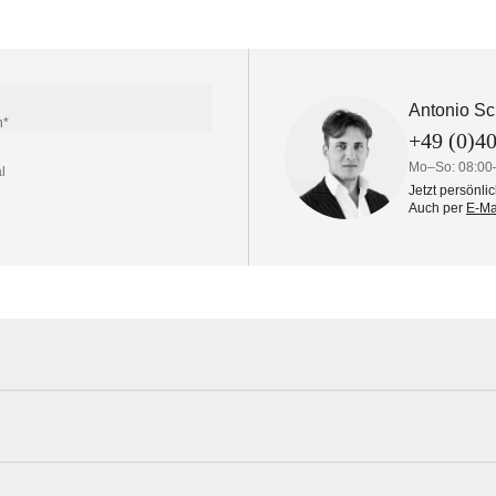
Antonio Sc
n*
+49 (0)40
Mo–So: 08:00
l
Jetzt persönli
Auch per
E-Ma