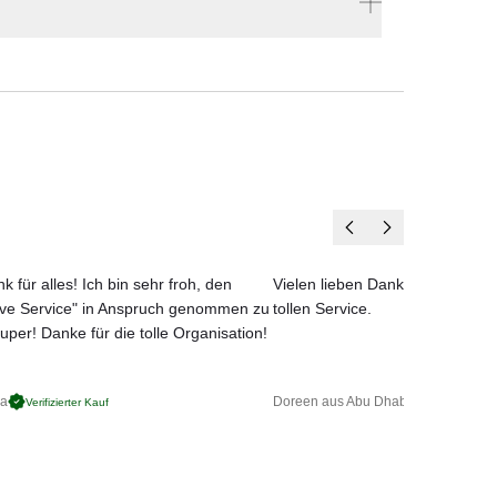
estellen
z mit
Hersteller:
pakte
en vier Wänden.
Tom Dixon
inung
, das
k für alles! Ich bin sehr froh, den
Vielen lieben Dank für das net
ove Service" in Anspruch genommen zu
tollen Service.
uper! Danke für die tolle Organisation!
ga
Doreen aus Abu Dhabi
Verifizierter Kauf
Verifizierter 