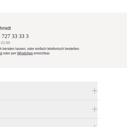
hmidt
 727 33 33 3
–21:00
ch beraten lassen, oder einfach telefonisch bestellen.
il
oder per
WhatsApp
erreichbar.
Produktnummer:
TUB03BLMT01W-03PE