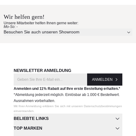
SLRT01BL-NA
Hause bestellen
Wir helfen gern!
Hersteller:
Erleben Sie unsere Stoffe und Materialien ganz in Ruhe in
Unsere Mitarbeiter helfen Ihnen gerne weiter:
Tom Dixon
Ihren eigenen vier Wänden.
Mo-So: -
Aktuelle Originalstoffe des Herstellers
Besuchen Sie auch unseren Showroom
Farbe, Struktur und Haptik authentisch erleben
Persönliche Beratung bei Ihrer Konfiguration
JETZT MUSTER BESTELLEN
NEWSLETTER ANMELDUNG
ANMELDEN
Anmelden und 11% Rabatt auf Ihre erste Bestellung erhalten.*
*Abmeldung jederzeit möglich. Einlösbar ab 1.000 € Bestellwert.
Ausnahmen vorbehalten.
Mit Ihrer Anmeldung erklären Sie sich mit unseren Datenschutzbestimmungen
einverstanden.
BELIEBTE LINKS
TOP MARKEN