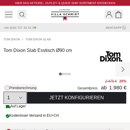
HIER DAS AKTIONS-, OUTLET- & QUICK SHIP SORTIMENT ENTDECKEN
Villa Schmidt
Search
Shopp
+49 (0)40 727 33 33 3
WHATSAPP
TOM DIXON
/
TOM DIXON SLAB
Tom Dixon Slab Esstisch Ø90 cm
2.475 €
20%
ab
1.980 €
Preisberechnung
Gesamtpreis
Quantity
JETZT KONFIGURIEREN
Auf Lager
Kostenloser Versand in EU+CH