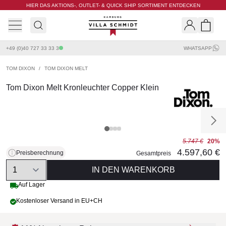
HIER DAS AKTIONS-, OUTLET- & QUICK SHIP SORTIMENT ENTDECKEN
Villa Schmidt
Search
Shopp
+49 (0)40 727 33 33 3
WHATSAPP
TOM DIXON
/
TOM DIXON MELT
Tom Dixon Melt Kronleuchter Copper Klein
5.747 €
20%
4.597,60 €
Preisberechnung
Gesamtpreis
Quantity
IN DEN WARENKORB
Auf Lager
Kostenloser Versand in EU+CH