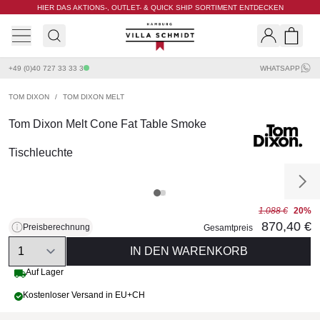
HIER DAS AKTIONS-, OUTLET- & QUICK SHIP SORTIMENT ENTDECKEN
Villa Schmidt
Search
Shopp
+49 (0)40 727 33 33 3
WHATSAPP
TOM DIXON
/
TOM DIXON MELT
Tom Dixon Melt Cone Fat Table Smoke
Tischleuchte
1.088 €
20%
870,40 €
Preisberechnung
Gesamtpreis
Quantity
IN DEN WARENKORB
Auf Lager
Kostenloser Versand in EU+CH