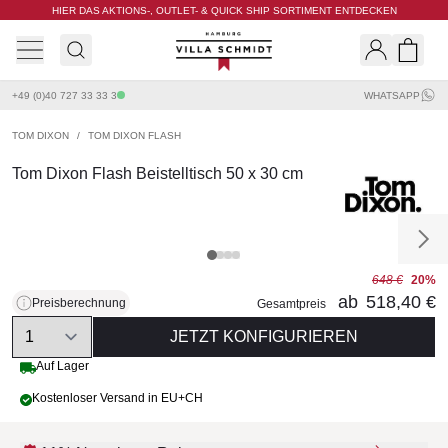
HIER DAS AKTIONS-, OUTLET- & QUICK SHIP SORTIMENT ENTDECKEN
Villa Schmidt
Search
Shopp
+49 (0)40 727 33 33 3
WHATSAPP
TOM DIXON
/
TOM DIXON FLASH
Tom Dixon Flash Beistelltisch 50 x 30 cm
648 €
20%
ab
518,40 €
Preisberechnung
Gesamtpreis
Quantity
JETZT KONFIGURIEREN
Auf Lager
Kostenloser Versand in EU+CH