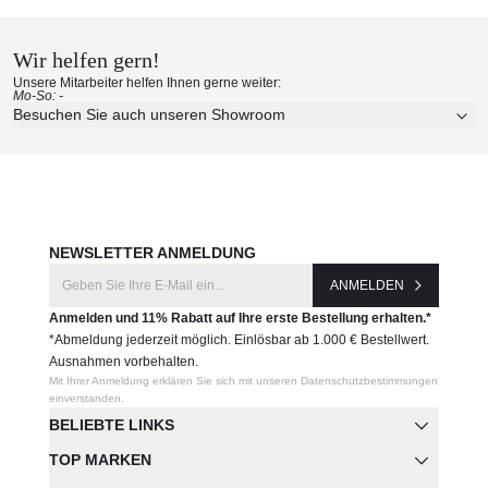
Hause bestellen
Tischplatte: Schwarz, reflektierende Oberfläche
Sockel: Erhältlich in Schwarz oder Messing
Wir helfen gern!
Maße (B x T x H)
Erleben Sie unsere Stoffe und Materialien ganz in Ruhe in
Unsere Mitarbeiter helfen Ihnen gerne weiter:
50 x 30 x 52 cm
Ihren eigenen vier Wänden.
Mo-So: -
11,3 kg
Aktuelle Originalstoffe des Herstellers
Besuchen Sie auch unseren Showroom
Farbe, Struktur und Haptik authentisch erleben
Persönliche Beratung bei Ihrer Konfiguration
Produktnummer:
JETZT MUSTER BESTELLEN
FLT04BL-BR
NEWSLETTER ANMELDUNG
Hersteller:
Tom Dixon
ANMELDEN
Anmelden und 11% Rabatt auf Ihre erste Bestellung erhalten.*
*Abmeldung jederzeit möglich. Einlösbar ab 1.000 € Bestellwert.
Ausnahmen vorbehalten.
Mit Ihrer Anmeldung erklären Sie sich mit unseren Datenschutzbestimmungen
einverstanden.
BELIEBTE LINKS
TOP MARKEN