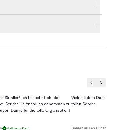
Produktnummer:
FAB01-2MT0-3-4W-PE
estellen
einer
Hersteller:
ollen
en vier Wänden.
Tom Dixon
k für alles! Ich bin sehr froh, den
Vielen lieben Dank für das net
ove Service" in Anspruch genommen zu
tollen Service.
uper! Danke für die tolle Organisation!
ga
Doreen aus Abu Dhabi
Verifizierter Kauf
Verifizierter 