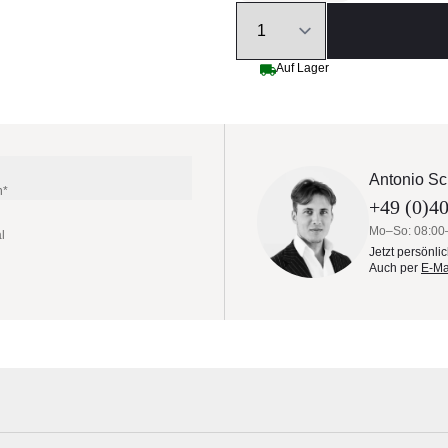
Quantity
Auf Lager
Antonio Sc
n*
+49 (0)40
Mo–So: 08:00
l
Jetzt persönli
Auch per
E-Ma