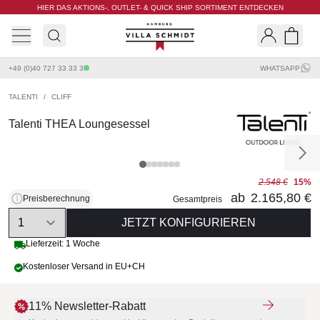
HIER DAS AKTIONS-, OUTLET- & QUICK SHIP SORTIMENT ENTDECKEN
Villa Schmidt
Search
Shopp
+49 (0)40 727 33 33 3
WHATSAPP
TALENTI
/
CLIFF
Talenti THEA Loungesessel
2.548 €
15%
ab
2.165,80 €
Preisberechnung
Gesamtpreis
Quantity
JETZT KONFIGURIEREN
Lieferzeit: 1 Woche
Kostenloser Versand in EU+CH
11% Newsletter-Rabatt