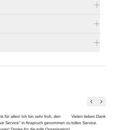
Produktnummer:
SWIPLG
e 
Hersteller:
ild. 
Talenti
llen
en vier Wänden.
k für alles! Ich bin sehr froh, den
Vielen lieben Dank für das net
n Sie
ove Service" in Anspruch genommen zu
tollen Service.
uper! Danke für die tolle Organisation!