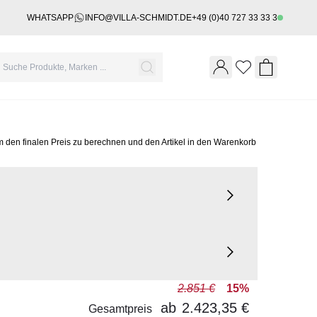
WHATSAPP
INFO@VILLA-SCHMIDT.DE
+49 (0)40 727 33 33 3
Wishlist
Shopping 
m den finalen Preis zu berechnen und den Artikel in den Warenkorb
2.851 €
15%
ab
2.423,35 €
Gesamtpreis