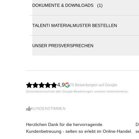
DOKUMENTE & DOWNLOADS (1)
Talenti SWIPE Sessel drehbar
TALENTI MATERIALMUSTER BESTELLEN
Katalog
Der Swipe Sessel drückt durch sein einzigartiges 
aus Aluminium, veredelt mit einem handgeflochtenen 
Die großzügige Sitzpolsterung mit weichen Linien
UNSER PREISVERSPRECHEN
gemütlicher.
Produkteigenschaften
Gestell: Aluminium, pulverbeschichtet
Handegelochtenes gepolstertes Seil
Kissenhöhe: 36 cm
Sitzhöhe: 44 cm
4,9
70 Bewertungen auf Google
drehbar
Gesamtdurchschnitt aller Google-Bewertungen unseres Unternehmens.
Optional: Schutzhülle
Maße: B93 × T77 × H73 cm
Gewicht: 10 kg
KUNDENSTIMMEN
Achtung: Dekokissen können separat erwor
Herzlichen Dank für die hervorragende
D
Wir sind exklusiver Händler von Talenti - Outdoor Li
Kundenbetreuung - selten so erlebt im Online-Handel.
s
nicht uns zu kontaktieren. Wir können Ihnen die ges