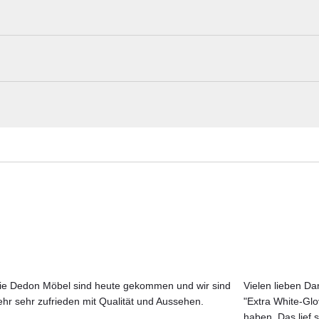
Design eine Mischung aus Leichtigkeit und Dynamik aus. Die Rückenlehn
gepolsterten Seil, sorgt für ein modernes und stilvolles Erscheinungsb
 garantiert höchsten Komfort und macht das Outdoor-Wohnzimmer noch 
Talenti Materialmuster nach Hause beste
Erleben Sie unsere Stoffe und Materialien ganz in Ruhe in Ihren eigen
Aktuelle Originalstoffe des Herstellers
Farbe, Struktur und Haptik authentisch erleben
Persönliche Beratung bei Ihrer Konfiguration
ben werden - nicht im Lieferumfang enthalten
ie Dedon Möbel sind heute gekommen und wir sind
Vielen lieben Dan
ving. Falls Sie einen Artikel nicht bei uns im Online-Shop finden, zöger
ehr sehr zufrieden mit Qualität und Aussehen.
"Extra White-Gl
JETZT MUSTER BESTELLEN
amte Talenti-Kollektion bestellen.
haben. Das lief s