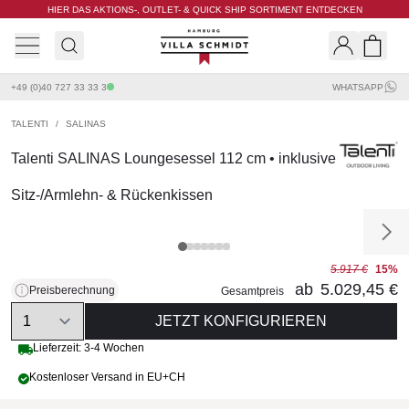
HIER DAS AKTIONS-, OUTLET- & QUICK SHIP SORTIMENT ENTDECKEN
Villa Schmidt
Search
Shopp
+49 (0)40 727 33 33 3
WHATSAPP
TALENTI
/
SALINAS
Talenti SALINAS Loungesessel 112 cm • inklusive
Sitz-/Armlehn- & Rückenkissen
5.917 €
15%
ab
5.029,45 €
Preisberechnung
Gesamtpreis
Quantity
JETZT KONFIGURIEREN
Lieferzeit: 3-4 Wochen
Kostenloser Versand in EU+CH