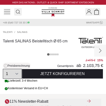
HIER DAS AKTIONS-, OUTLET- & QUICK SHIP SORTIMENT ENTDECKEN
Villa Schmidt
Search
Shopp
+49 (0)40 727 33 33 3
WHATSAPP
TALENTI
/
SALINAS
Talenti SALINAS Beistelltisch Ø 65 cm
2.475 €
15%
ab
2.103,75 €
Preisberechnung
Gesamtpreis
Quantity
JETZT KONFIGURIEREN
Lieferzeit: 3-4 Wochen
Kostenloser Versand in EU+CH
11% Newsletter-Rabatt