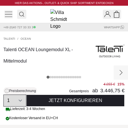
HIER DAS AKTIONS-, OUTLET- & QUICK SHIP SORTIMENT ENTDECKEN
Villa Schmidt
Search
Shopp
+49 (0)40 727 33 33 3
WHATSAPP
TALENTI
/
OCEAN
Talenti OCEAN Loungemodul XL -
Mittelmodul
4.055 €
15%
ab
3.446,75 €
Preisberechnung
Gesamtpreis
Quantity
JETZT KONFIGURIEREN
Lieferzeit: 3-4 Wochen
Kostenloser Versand in EU+CH