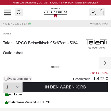
HIER DAS AKTIONS-, OUTLET- & QUICK SHIP SORTIMENT ENTDECKEN
Villa Schmidt
Search
Shopp
+49 (0)40 727 33 33 3
WHATSAPP
OUTLET
Talenti ARGO Beistelltisch 95x67cm - 50%
Outletrabatt
2.854 €
50%
1.427 €
Preisberechnung
Gesamtpreis
Quantity
IN DEN WARENKORB
Auf Lager
Kostenloser Versand in EU+CH