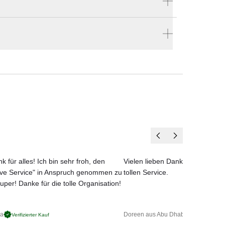
Hersteller:
Stern
len
en vier Wänden.
00 
k für alles! Ich bin sehr froh, den
Vielen lieben Dank für das net
ove Service" in Anspruch genommen zu
tollen Service.
uper! Danke für die tolle Organisation!
ga
Doreen aus Abu Dhabi
Verifizierter Kauf
Verifizierter 