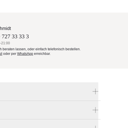
hmidt
 727 33 33 3
–21:00
ch beraten lassen, oder einfach telefonisch bestellen.
il
oder per
WhatsApp
erreichbar.
Produktnummer:
S-414861