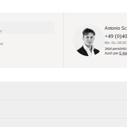
Antonio Sc
n*
+49 (0)40
Mo–So: 08:00
rt
Jetzt persönli
Auch per
E-Ma