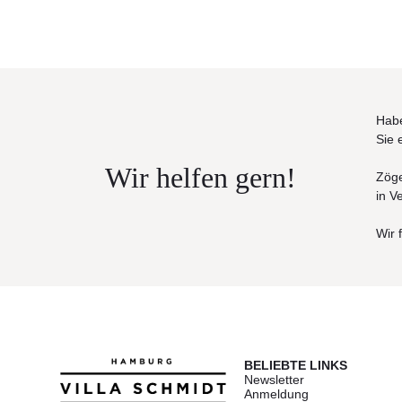
Stoffe: 5 Jahresgarantie bei Lichtechtheit 
Design: Rabadesign
Habe
Sie 
Wir helfen gern!
Zöge
in V
Wir 
BELIEBTE LINKS
Newsletter
Anmeldung