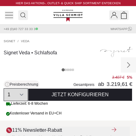
HIER DAS AKTIONS-, OUTLET- & QUICK SHIP SORTIMENT ENTDECKEN
Villa Schmidt
Search
Shopp
+49 (0)40 727 33 33 3
WHATSAPP
SIGNET
/
VEDA
Signet Veda • Schlafsofa
3.407 €
5%
ab
3.219,61 €
Preisberechnung
Gesamtpreis
Quantity
JETZT KONFIGURIEREN
Lieferzeit: 6-8 Wochen
Kostenloser Versand in EU+CH
11% Newsletter-Rabatt