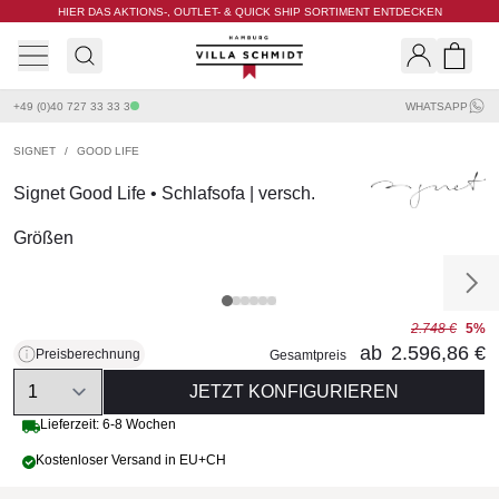
HIER DAS AKTIONS-, OUTLET- & QUICK SHIP SORTIMENT ENTDECKEN
Villa Schmidt
Search
Shopp
+49 (0)40 727 33 33 3
WHATSAPP
SIGNET
/
GOOD LIFE
Signet Good Life • Schlafsofa | versch.
Größen
2.748 €
5%
ab
2.596,86 €
Preisberechnung
Gesamtpreis
Quantity
JETZT KONFIGURIEREN
Lieferzeit: 6-8 Wochen
Kostenloser Versand in EU+CH