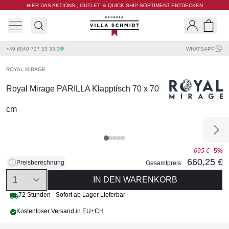
HIER DAS AKTIONS-, OUTLET- & QUICK SHIP SORTIMENT ENTDECKEN
Villa Schmidt
Search
Shopp
+49 (0)40 727 33 33 3
WHATSAPP
ROYAL MIRAGE
Royal Mirage PARILLA Klapptisch 70 x 70
cm
695 €
5%
660,25 €
Preisberechnung
Gesamtpreis
Quantity
IN DEN WARENKORB
72 Stunden - Sofort ab Lager Lieferbar
Kostenloser Versand in EU+CH