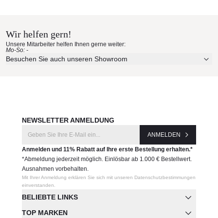
Royal Mirage Materialmuster
nach Hause bestellen
Wir helfen gern!
Erleben Sie unsere Stoffe und Materialien ganz in Ruhe in
Unsere Mitarbeiter helfen Ihnen gerne weiter:
Ihren eigenen vier Wänden.
Mo-So: -
Aktuelle Originalstoffe des Herstellers
Besuchen Sie auch unseren Showroom
Farbe, Struktur und Haptik authentisch erleben
Persönliche Beratung bei Ihrer Konfiguration
JETZT MUSTER BESTELLEN
NEWSLETTER ANMELDUNG
ANMELDEN
Anmelden und 11% Rabatt auf Ihre erste Bestellung erhalten.*
*Abmeldung jederzeit möglich. Einlösbar ab 1.000 € Bestellwert.
Ausnahmen vorbehalten.
Mit Ihrer Anmeldung erklären Sie sich mit unseren Datenschutzbestimmungen
einverstanden.
BELIEBTE LINKS
TOP MARKEN