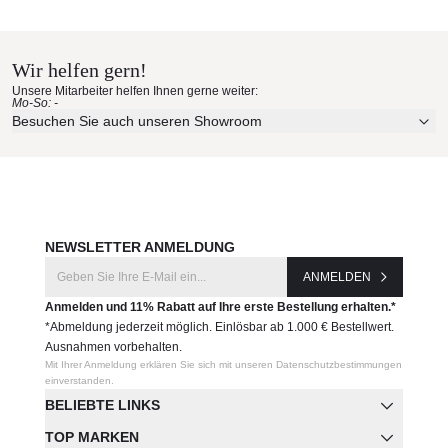
Royal Mirage Materialmuster
nach Hause bestellen
Wir helfen gern!
Erleben Sie unsere Stoffe und Materialien ganz in Ruhe in
Unsere Mitarbeiter helfen Ihnen gerne weiter:
Ihren eigenen vier Wänden.
Mo-So: -
Aktuelle Originalstoffe des Herstellers
Besuchen Sie auch unseren Showroom
Farbe, Struktur und Haptik authentisch erleben
Persönliche Beratung bei Ihrer Konfiguration
JETZT MUSTER BESTELLEN
NEWSLETTER ANMELDUNG
ANMELDEN
Anmelden und 11% Rabatt auf Ihre erste Bestellung erhalten.*
*Abmeldung jederzeit möglich. Einlösbar ab 1.000 € Bestellwert.
Ausnahmen vorbehalten.
Mit Ihrer Anmeldung erklären Sie sich mit unseren Datenschutzbestimmungen
einverstanden.
BELIEBTE LINKS
TOP MARKEN