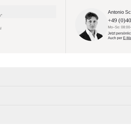
Antonio Sc
n*
+49 (0)40
Mo–So: 08:00
l
Jetzt persönli
Auch per
E-Ma
nimalen Gebrauchsspuren!
Royal Mirage Materialmuster nach Haus
ie perfekte Kombination aus modernem Design und hochwertiger
Erleben Sie unsere Stoffe und Materialien ganz in Ruhe in Ihren eigen
s der PRIMAVERA Kollektion besticht durch seine Eleganz und Robusthei