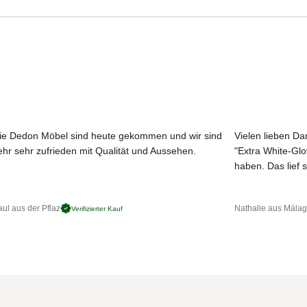
Aktuelle Originalstoffe des Herstellers
ine edle Lounge-Atmosphäre.
Farbe, Struktur und Haptik authentisch erleben
Persönliche Beratung bei Ihrer Konfiguration
ie Dedon Möbel sind heute gekommen und wir sind
Vielen lieben Dan
ehr sehr zufrieden mit Qualität und Aussehen.
"Extra White-Gl
JETZT MUSTER BESTELLEN
haben. Das lief s
ul aus der Pflaz
Nathalie aus Mála
Verifizierter Kauf