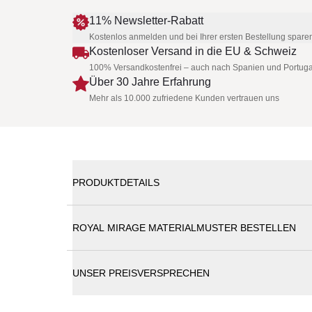
11% Newsletter-Rabatt
Kostenlos anmelden und bei Ihrer ersten Bestellung spare
Kostenloser Versand in die EU & Schweiz
100% Versandkostenfrei – auch nach Spanien und Portuga
Über 30 Jahre Erfahrung
Mehr als 10.000 zufriedene Kunden vertrauen uns
PRODUKTDETAILS
Es handelt sich um einen Outletartikel mit mi
ROYAL MIRAGE MATERIALMUSTER BESTELLEN
Royal Mirage PRIMAVERA Loungesofa
UNSER PREISVERSPRECHEN
Das Royal Mirage Primavera Dreisitzer-Sofa ist d
Handwerkskunst. Dieses stilvolle 3-Sitzer-Sofa au