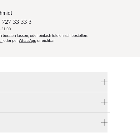
hmidt
 727 33 33 3
–21:00
ch beraten lassen, oder einfach telefonisch bestellen.
il
oder per
WhatsApp
erreichbar.
Produktnummer:
GB-2701-A-GRA-outlet
e bestellen
Hersteller:
en vier Wänden.
Royal Mirage
t –