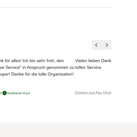
k für alles! Ich bin sehr froh, den
Vielen lieben Dank für das net
ove Service" in Anspruch genommen zu
tollen Service.
uper! Danke für die tolle Organisation!
ga
Doreen aus Abu Dhabi
Verifizierter Kauf
Verifizierter 