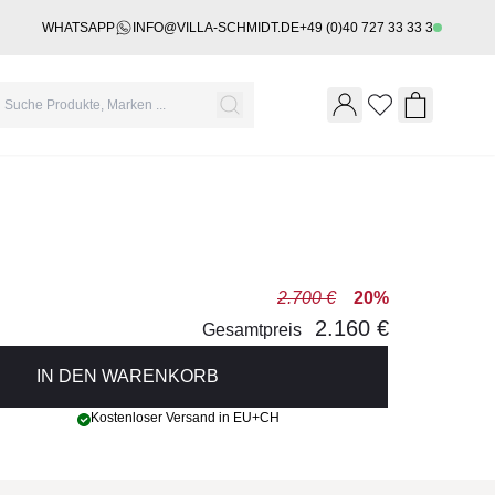
WHATSAPP
INFO@VILLA-SCHMIDT.DE
+49 (0)40 727 33 33 3
Wishlist
Shopping 
2.700 €
20%
2.160 €
Gesamtpreis
IN DEN WARENKORB
Kostenloser Versand in EU+CH