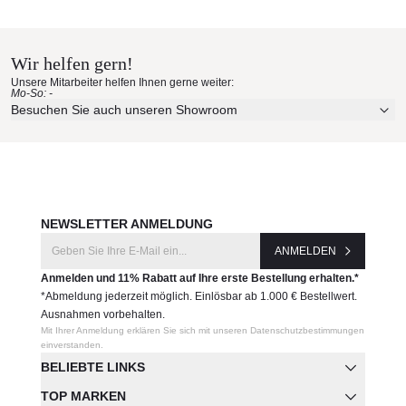
Royal Mirage Materialmuster
nach Hause bestellen
Wir helfen gern!
Erleben Sie unsere Stoffe und Materialien ganz in Ruhe in
Unsere Mitarbeiter helfen Ihnen gerne weiter:
Ihren eigenen vier Wänden.
Mo-So: -
Aktuelle Originalstoffe des Herstellers
Besuchen Sie auch unseren Showroom
Farbe, Struktur und Haptik authentisch erleben
Persönliche Beratung bei Ihrer Konfiguration
JETZT MUSTER BESTELLEN
NEWSLETTER ANMELDUNG
ANMELDEN
Anmelden und 11% Rabatt auf Ihre erste Bestellung erhalten.*
*Abmeldung jederzeit möglich. Einlösbar ab 1.000 € Bestellwert.
Ausnahmen vorbehalten.
Mit Ihrer Anmeldung erklären Sie sich mit unseren Datenschutzbestimmungen
einverstanden.
BELIEBTE LINKS
TOP MARKEN