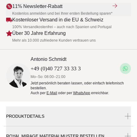
11% Newsletter-Rabatt
Kostenlos anmelden und bei Ihrer ersten Bestellung sparen*
Kostenloser Versand in die EU & Schweiz
100% Versandkostenfrei – auch nach Spanien und Portugal
Über 30 Jahre Erfahrung
Mehr als 10.000 zufriedene Kunden vertrauen uns
Antonio Schmidt
+49 (0)40 727 33 33 3
Mo–So: 08:00–21:00
Jetzt persönlich beraten lassen, oder einfach telefonisch
bestellen.
Auch per
E-Mail
oder per
WhatsApp
erreichbar.
PRODUKTDETAILS
Es handelt sich um einen Outletartikel mit minimalen
ROYAL MIRAGE MATERIALMUSTER BESTELLEN