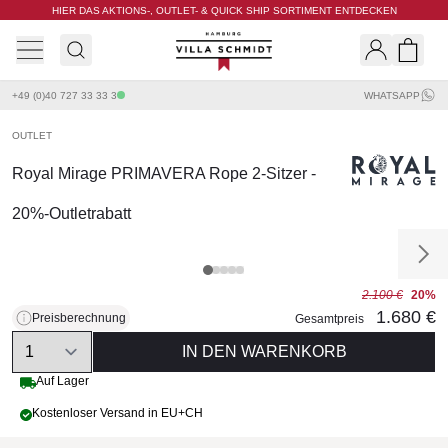
HIER DAS AKTIONS-, OUTLET- & QUICK SHIP SORTIMENT ENTDECKEN
Villa Schmidt
Search
Shopp
+49 (0)40 727 33 33 3
WHATSAPP
OUTLET
Royal Mirage PRIMAVERA Rope 2-Sitzer -
20%-Outletrabatt
2.100 €
20%
1.680 €
Preisberechnung
Gesamtpreis
Quantity
IN DEN WARENKORB
Auf Lager
Kostenloser Versand in EU+CH