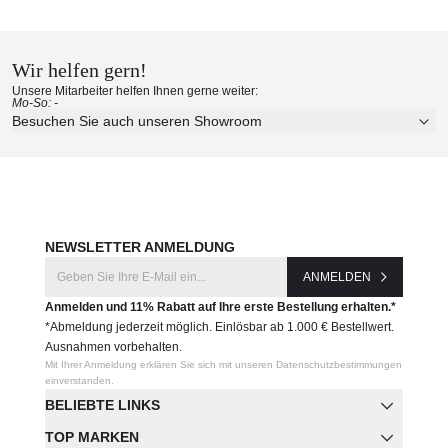
Royal Mirage Materialmuster
Produktnummer:
nach Hause bestellen
VS-NIZZA1-Outlet
Wir helfen gern!
Erleben Sie unsere Stoffe und Materialien ganz in Ruhe in
Unsere Mitarbeiter helfen Ihnen gerne weiter:
Ihren eigenen vier Wänden.
Hersteller:
Mo-So: -
Aktuelle Originalstoffe des Herstellers
Besuchen Sie auch unseren Showroom
Royal Mirage
Farbe, Struktur und Haptik authentisch erleben
Persönliche Beratung bei Ihrer Konfiguration
JETZT MUSTER BESTELLEN
NEWSLETTER ANMELDUNG
ANMELDEN
Anmelden und 11% Rabatt auf Ihre erste Bestellung erhalten.*
*Abmeldung jederzeit möglich. Einlösbar ab 1.000 € Bestellwert.
Ausnahmen vorbehalten.
Mit Ihrer Anmeldung erklären Sie sich mit unseren Datenschutzbestimmungen
einverstanden.
BELIEBTE LINKS
TOP MARKEN