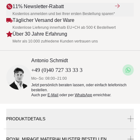
11% Newsletter-Rabatt
Kostenlos anmelden und bei Ihrer ersten Bestellung sparen*
Täglicher Versand der Ware
Kostenlose Lieferung innerhalb EU+CH ab 500 € Bestellwert
Über 30 Jahre Erfahrung
Mehr als 10.000 zufriedene Kunden vertrauen uns
Antonio Schmidt
+49 (0)40 727 33 33 3
Mo–So: 08:00–21:00
Jetzt persönlich beraten lassen, oder einfach telefonisch
bestellen.
Auch per
E-Mail
oder per
WhatsApp
erreichbar.
PRODUKTDETAILS
Outletartikel mit Gebrauchsspuren!
ROYAL MIRAGE MATERIALMUSTER BESTELLEN