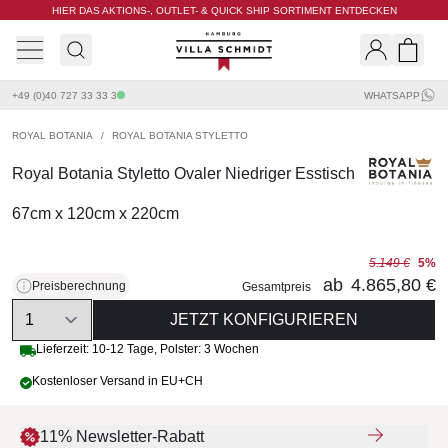
HIER DAS AKTIONS-, OUTLET- & QUICK SHIP SORTIMENT ENTDECKEN
Villa Schmidt
Search
Shopp
+49 (0)40 727 33 33 3
WHATSAPP
ROYAL BOTANIA
/
ROYAL BOTANIA STYLETTO
Royal Botania Styletto Ovaler Niedriger Esstisch
67cm x 120cm x 220cm
5.149 €
5%
ab
4.865,80 €
Preisberechnung
Gesamtpreis
Quantity
JETZT KONFIGURIEREN
Lieferzeit:
10-12 Tage
,
Polster: 3 Wochen
Kostenloser Versand in EU+CH
11% Newsletter-Rabatt