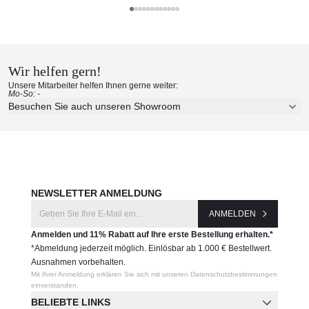
Royal Botania
Royal Botania Materialmuster
nach Hause bestellen
Wir helfen gern!
Erleben Sie unsere Stoffe und Materialien ganz in Ruhe in
Unsere Mitarbeiter helfen Ihnen gerne weiter:
Ihren eigenen vier Wänden.
Mo-So: -
Aktuelle Originalstoffe des Herstellers
Besuchen Sie auch unseren Showroom
Farbe, Struktur und Haptik authentisch erleben
Persönliche Beratung bei Ihrer Konfiguration
JETZT MUSTER BESTELLEN
NEWSLETTER ANMELDUNG
ANMELDEN
Anmelden und 11% Rabatt auf Ihre erste Bestellung erhalten.*
*Abmeldung jederzeit möglich. Einlösbar ab 1.000 € Bestellwert.
Ausnahmen vorbehalten.
Mit Ihrer Anmeldung erklären Sie sich mit unseren Datenschutzbestimmungen
einverstanden.
BELIEBTE LINKS