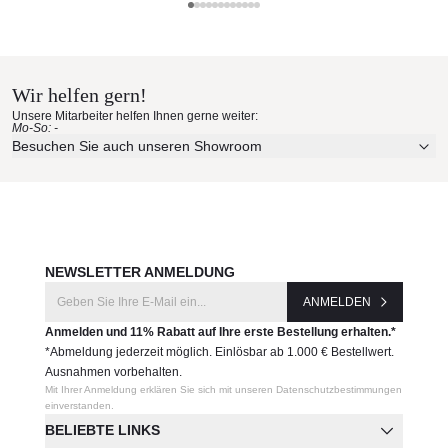
beständig
Royal Botania Materialmuster
Flexibilität: In verschiedenen Größen und Kombinationen
modular aufbaubar
nach Hause bestellen
Dekokissen sind nicht inklusive
Wir helfen gern!
Erleben Sie unsere Stoffe und Materialien ganz in Ruhe in
Produktnummer:
Unsere Mitarbeiter helfen Ihnen gerne weiter:
Ihren eigenen vier Wänden.
Mo-So: -
STYLSET01
Aktuelle Originalstoffe des Herstellers
Besuchen Sie auch unseren Showroom
Farbe, Struktur und Haptik authentisch erleben
Hersteller:
Persönliche Beratung bei Ihrer Konfiguration
Royal Botania
JETZT MUSTER BESTELLEN
NEWSLETTER ANMELDUNG
ANMELDEN
Anmelden und 11% Rabatt auf Ihre erste Bestellung erhalten.*
*Abmeldung jederzeit möglich. Einlösbar ab 1.000 € Bestellwert.
Ausnahmen vorbehalten.
Mit Ihrer Anmeldung erklären Sie sich mit unseren Datenschutzbestimmungen
einverstanden.
BELIEBTE LINKS