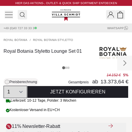
HIER DAS AKTIONS-, OUTLET- & QUICK SHIP SORTIMENT ENTDECKEN
Villa Schmidt
Search
Shopp
+49 (0)40 727 33 33 3
WHATSAPP
ROYAL BOTANIA
/
ROYAL BOTANIA STYLETTO
Royal Botania Styletto Lounge Set 01
14.152 €
5%
ab
13.373,64 €
Preisberechnung
Gesamtpreis
Quantity
JETZT KONFIGURIEREN
Lieferzeit:
10-12 Tage
,
Polster: 3 Wochen
Kostenloser Versand in EU+CH
11% Newsletter-Rabatt