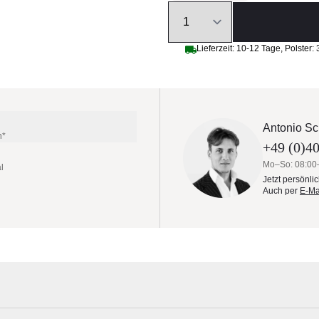
Quantity
Lieferzeit:
10-12 Tage
,
Polster:
Antonio Sc
n*
+49 (0)40
Mo–So: 08:00
l
Jetzt persönli
Auch per
E-Ma