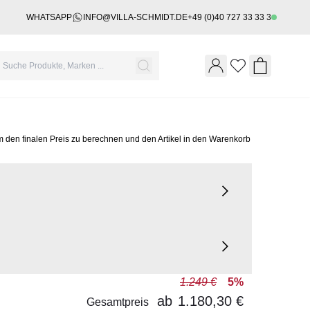
WHATSAPP
INFO@VILLA-SCHMIDT.DE
+49 (0)40 727 33 33 3
Wishlist
Shopping 
m den finalen Preis zu berechnen und den Artikel in den Warenkorb
1.249 €
5%
ab
1.180,30 €
Gesamtpreis