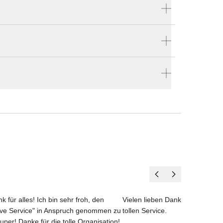
Produktnummer:
STYL70B
it
Hersteller:
s
Royal Botania
e bestellen
en vier Wänden.
k für alles! Ich bin sehr froh, den
Vielen lieben Dank für das net
ove Service" in Anspruch genommen zu
tollen Service.
uper! Danke für die tolle Organisation!