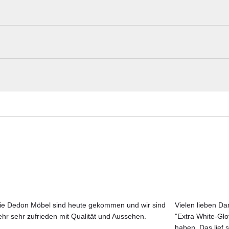
an Puyvelde für Royal Botania ist ein modulares Outdoor Teil m
erschiedenen Ausführungen gepolstert sind. Dieses Lounge Basi
Royal Botania Materialmuster nach Haus
il der vielseitigen Styletto Lounge Kollektion. Es bietet Ihnen
utdoor-Sofas und ermöglicht es Ihnen, Ihre individuellen
rücksichtigen. Genießen Sie Komfort und Eleganz im Freien mit
Erleben Sie unsere Stoffe und Materialien ganz in Ruhe in Ihren eigen
Aktuelle Originalstoffe des Herstellers
Farbe, Struktur und Haptik authentisch erleben
Persönliche Beratung bei Ihrer Konfiguration
ie Dedon Möbel sind heute gekommen und wir sind
Vielen lieben Dan
ehr sehr zufrieden mit Qualität und Aussehen.
"Extra White-Gl
JETZT MUSTER BESTELLEN
haben. Das lief s