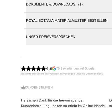
DOKUMENTE & DOWNLOADS (1)
Styletto Lounge Basis Element 79 x 81 cm
ROYAL BOTANIA MATERIALMUSTER BESTELLEN
Royal Botania Katalog
Das Styletto Lounge basis Element von Kris V
einer Aluminiumstruktur und Kissen, die in v
Element hat die Größe von 79 x 81cm und ist Te
UNSER PREISVERSPRECHEN
Flexibilität bei der Zusammenstellung Ihres O
Bedürfnisse und den verfügbaren Platz zu be
diesem hochwertigen Sofa-Modul!
4,9
70 Bewertungen auf Google
Gesamtdurchschnitt aller Google-Bewertungen unseres Unternehmens.
KUNDENSTIMMEN
Herzlichen Dank für die hervorragende
D
Kundenbetreuung - selten so erlebt im Online-Handel.
s