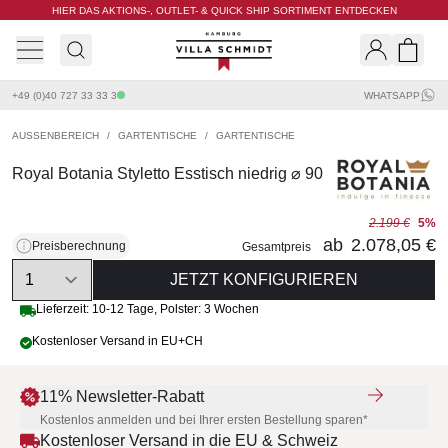
HIER DAS AKTIONS-, OUTLET- & QUICK SHIP SORTIMENT ENTDECKEN
Villa Schmidt
Search
Shopp
+49 (0)40 727 33 33 3
WHATSAPP
AUSSENBEREICH
/
GARTENTISCHE
/
GARTENTISCHE
Royal Botania Styletto Esstisch niedrig ⌀ 90
2.199 €
5%
ab
2.078,05 €
Preisberechnung
Gesamtpreis
Quantity
JETZT KONFIGURIEREN
Lieferzeit:
10-12 Tage
,
Polster: 3 Wochen
Kostenloser Versand in EU+CH
11% Newsletter-Rabatt
Kostenlos anmelden und bei Ihrer ersten Bestellung sparen*
Kostenloser Versand in die EU & Schweiz