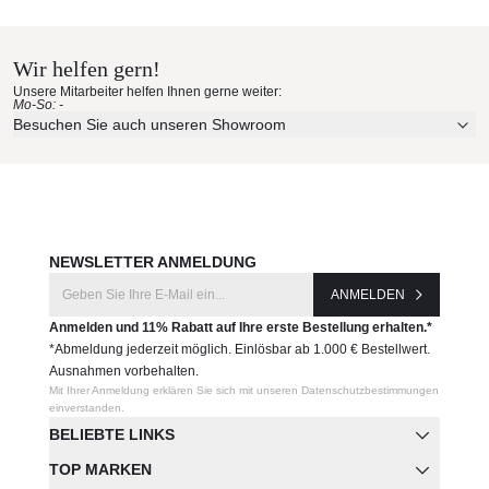
nach Hause bestellen
Wir helfen gern!
Erleben Sie unsere Stoffe und Materialien ganz in Ruhe in
Unsere Mitarbeiter helfen Ihnen gerne weiter:
Ihren eigenen vier Wänden.
Mo-So: -
Aktuelle Originalstoffe des Herstellers
Besuchen Sie auch unseren Showroom
Farbe, Struktur und Haptik authentisch erleben
Persönliche Beratung bei Ihrer Konfiguration
JETZT MUSTER BESTELLEN
NEWSLETTER ANMELDUNG
ANMELDEN
Anmelden und 11% Rabatt auf Ihre erste Bestellung erhalten.*
*Abmeldung jederzeit möglich. Einlösbar ab 1.000 € Bestellwert.
Ausnahmen vorbehalten.
Mit Ihrer Anmeldung erklären Sie sich mit unseren Datenschutzbestimmungen
einverstanden.
BELIEBTE LINKS
TOP MARKEN