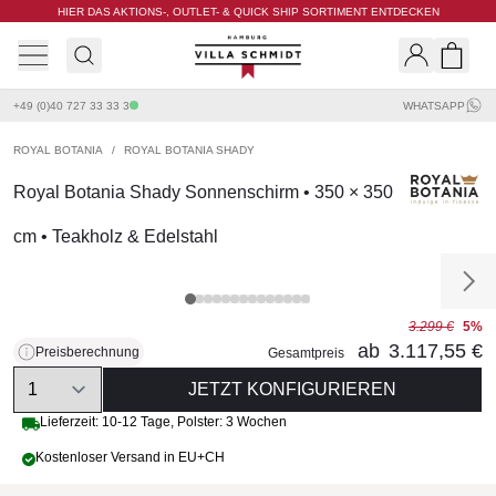
HIER DAS AKTIONS-, OUTLET- & QUICK SHIP SORTIMENT ENTDECKEN
Villa Schmidt
Search
Shopp
+49 (0)40 727 33 33 3
WHATSAPP
ROYAL BOTANIA
/
ROYAL BOTANIA SHADY
Royal Botania Shady Sonnenschirm • 350 × 350
cm • Teakholz & Edelstahl
3.299 €
5%
ab
3.117,55 €
Preisberechnung
Gesamtpreis
Quantity
JETZT KONFIGURIEREN
Lieferzeit:
10-12 Tage
,
Polster: 3 Wochen
Kostenloser Versand in EU+CH