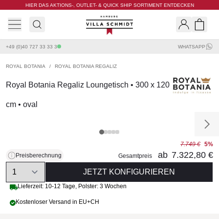
HIER DAS AKTIONS-, OUTLET- & QUICK SHIP SORTIMENT ENTDECKEN
Villa Schmidt
Search
Shopp
+49 (0)40 727 33 33 3
WHATSAPP
ROYAL BOTANIA
/
ROYAL BOTANIA REGALIZ
Royal Botania Regaliz Loungetisch • 300 x 120
cm • oval
7.749 €
5%
ab
7.322,80 €
Preisberechnung
Gesamtpreis
Quantity
JETZT KONFIGURIEREN
Lieferzeit:
10-12 Tage
,
Polster: 3 Wochen
Kostenloser Versand in EU+CH