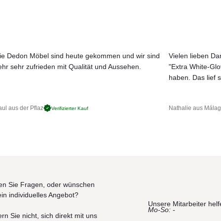
, Teakholz, Beton oder Glas zur Auswahl. Das Heizelement wird se
omfort an kühleren Tagen
ie Dedon Möbel sind heute gekommen und wir sind
Vielen lieben Dan
enausführungen
ehr sehr zufrieden mit Qualität und Aussehen.
"Extra White-Gl
JETZT MUSTER BESTELLEN
haben. Das lief s
ul aus der Pflaz
Nathalie aus Mála
Verifizierter Kauf
n Sie Fragen, oder wünschen
ein individuelles Angebot?
Unsere Mitarbeiter helf
Mo-So: -
rn Sie nicht, sich direkt mit uns