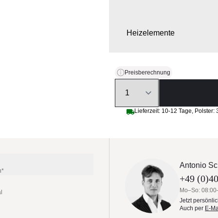
Heizelemente
Preisberechnung
Quantity
Lieferzeit:
10-12 Tage
,
Polster:
Antonio Sc
n*
+49 (0)40
Mo–So: 08:00
l
Jetzt persönli
Auch per
E-Ma