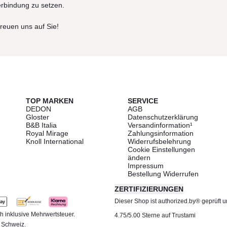
erbindung zu setzen.
freuen uns auf Sie!
TOP MARKEN
SERVICE
DEDON
AGB
Gloster
Datenschutzerklärung
B&B Italia
Versandinformation¹
Royal Mirage
Zahlungsinformation
Knoll International
Widerrufsbelehrung
Cookie Einstellungen
ändern
Impressum
Bestellung Widerrufen
ZERTIFIZIERUNGEN
Dieser Shop ist authorized.by® geprüft und
h inklusive Mehrwertsteuer.
4.75/5.00 Sterne auf Trustami
d Schweiz.