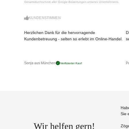
Je nach Modell stehen Tischplatten aus Keramik
Gesamtdurchschnitt aller Google-Bewertungen unseres Unternehmens.
bestellt.
KUNDENSTIMMEN
Integriertes Heizelement im Sockel für mehr K
Entwurf von Kris Van Puyvelde
Erhältlich als Standard Dining und Low Dining
Herzlichen Dank für die hervorragende
D
Verschiedene Formen, Größen und Tischplatt
Kundenbetreuung - selten so erlebt im Online-Handel.
s
Heizelement separat zu bestellen
Maße (B x T x H):
250 x 120 x 67 cm
Sonja aus München
Pa
Verifizierter Kauf
250 x 120 x 75 cm
Habe
Sie 
Wir helfen gern!
Zöge