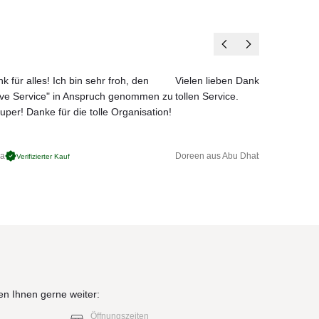
parat
k für alles! Ich bin sehr froh, den
Vielen lieben Dank für das net
ove Service" in Anspruch genommen zu
tollen Service.
uper! Danke für die tolle Organisation!
ga
Doreen aus Abu Dhabi
Verifizierter Kauf
Verifizierter 
en Ihnen gerne weiter:
Öffnungszeiten