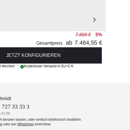
7.899 €
5%
ab
7.464,55 €
Gesamtpreis
JETZT KONFIGURIEREN
 3 Wochen
Kostenloser Versand in EU+CH
hmidt
 727 33 33 3
–21:00
ch beraten lassen, oder einfach telefonisch bestellen.
il
oder per
WhatsApp
erreichbar.