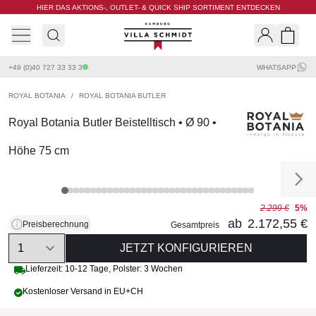
HIER DAS AKTIONS-, OUTLET- & QUICK SHIP SORTIMENT ENTDECKEN
Villa Schmidt
Search
Shopp
+49 (0)40 727 33 33 3
WHATSAPP
ROYAL BOTANIA
/
ROYAL BOTANIA BUTLER
Royal Botania Butler Beistelltisch • Ø 90 •
Höhe 75 cm
2.299 €
5%
ab
2.172,55 €
Preisberechnung
Gesamtpreis
Quantity
JETZT KONFIGURIEREN
Lieferzeit:
10-12 Tage
,
Polster: 3 Wochen
Kostenloser Versand in EU+CH